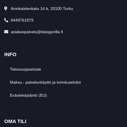
Aninkaistenkatu 14 b, 20100 Turku
0449761879
asiakaspalvelu@datagorilla.fi
INFO
Tietosuojaseloste
Maksu,- palvelunkäyttö ja toimitusehdot
Evästekäytäntö (EU)
OMA TILI