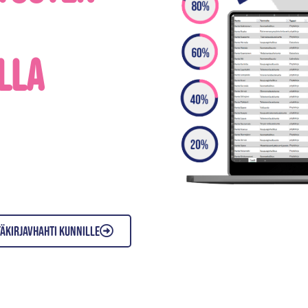
lla
äkirjavhahti kunnille