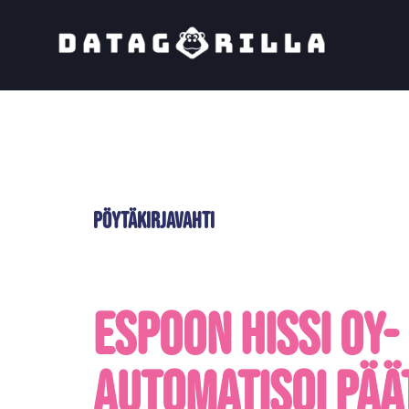
Pöytäkirjavahti
Espoon Hissi Oy-
Automatisoi pää