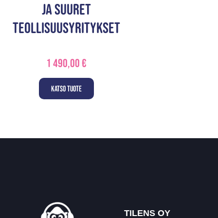
ja suuret
teollisuusyritykset
1 490,00
€
Katso tuote
TILENS OY