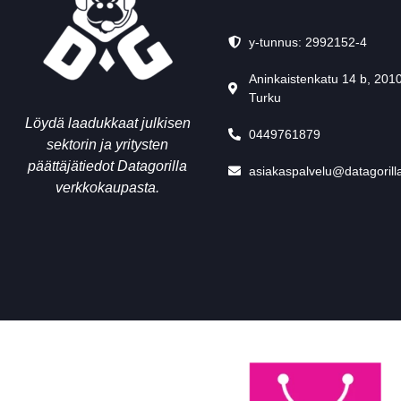
y-tunnus: 2992152-4
Aninkaistenkatu 14 b, 201
Turku
Löydä laadukkaat julkisen
0449761879
sektorin ja yritysten
päättäjätiedot Datagorilla
asiakaspalvelu@datagorilla
verkkokaupasta.