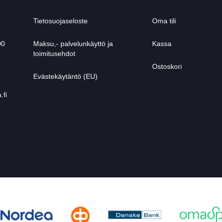
Tietosuojaseloste
Oma tili
00
Maksu,- palvelunkäyttö ja
Kassa
toimitusehdot
Ostoskori
Evästekäytäntö (EU)
.fi