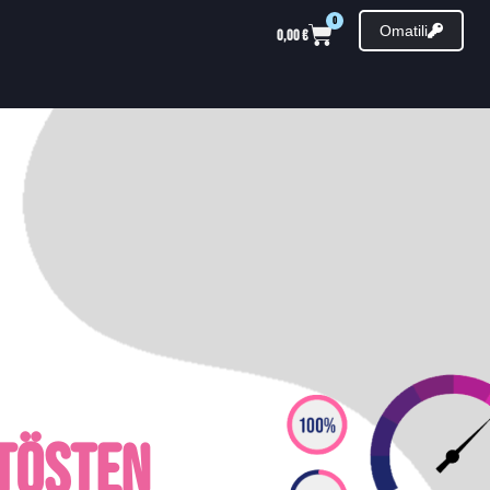
0
Omatili
0,00
€
tösten