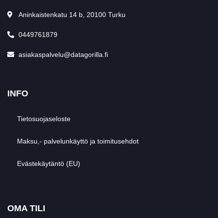
Aninkaistenkatu 14 b, 20100 Turku
0449761879
asiakaspalvelu@datagorilla.fi
INFO
Tietosuojaseloste
Maksu,- palvelunkäyttö ja toimitusehdot
Evästekäytäntö (EU)
OMA TILI