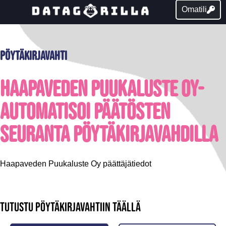
Omatili
Pöytäkirjavahti
Haapaveden Puukaluste Oy-
Automatisoi päätösten
seuranta pöytäkirjavahdilla
Haapaveden Puukaluste Oy päättäjätiedot
Tutustu pöytäkirjavahtiin täällä