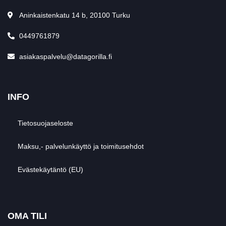
Aninkaistenkatu 14 b, 20100 Turku
0449761879
asiakaspalvelu@datagorilla.fi
INFO
Tietosuojaseloste
Maksu,- palvelunkäyttö ja toimitusehdot
Evästekäytäntö (EU)
OMA TILI