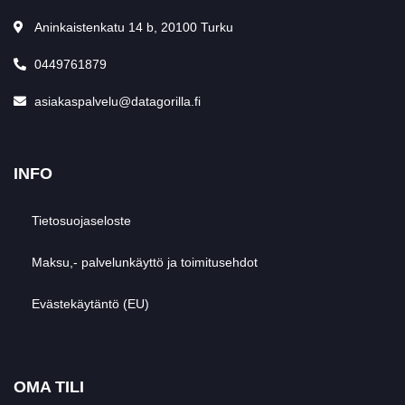
Aninkaistenkatu 14 b, 20100 Turku
0449761879
asiakaspalvelu@datagorilla.fi
INFO
Tietosuojaseloste
Maksu,- palvelunkäyttö ja toimitusehdot
Evästekäytäntö (EU)
OMA TILI