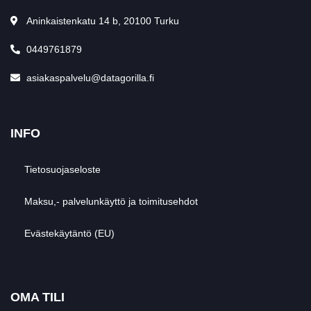
Aninkaistenkatu 14 b, 20100 Turku
0449761879
asiakaspalvelu@datagorilla.fi
INFO
Tietosuojaseloste
Maksu,- palvelunkäyttö ja toimitusehdot
Evästekäytäntö (EU)
OMA TILI