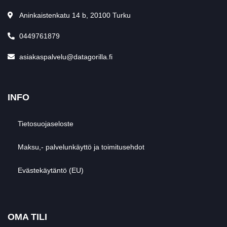
Aninkaistenkatu 14 b, 20100 Turku
0449761879
asiakaspalvelu@datagorilla.fi
INFO
Tietosuojaseloste
Maksu,- palvelunkäyttö ja toimitusehdot
Evästekäytäntö (EU)
OMA TILI