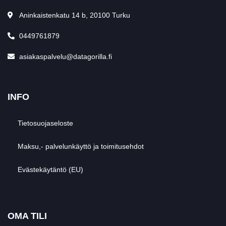
Aninkaistenkatu 14 b, 20100 Turku
0449761879
asiakaspalvelu@datagorilla.fi
INFO
Tietosuojaseloste
Maksu,- palvelunkäyttö ja toimitusehdot
Evästekäytäntö (EU)
OMA TILI