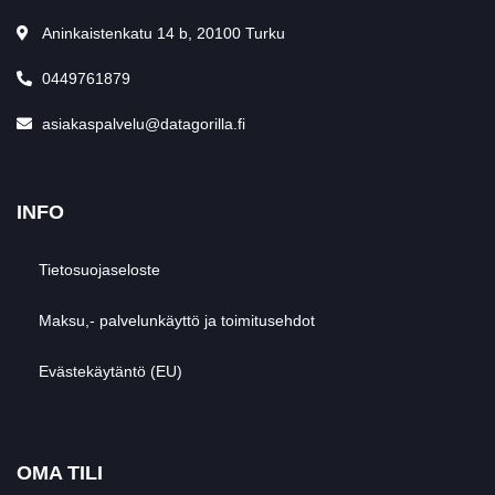
Aninkaistenkatu 14 b, 20100 Turku
0449761879
asiakaspalvelu@datagorilla.fi
INFO
Tietosuojaseloste
Maksu,- palvelunkäyttö ja toimitusehdot
Evästekäytäntö (EU)
OMA TILI