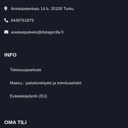
Aninkaistenkatu 14 b, 20100 Turku
0449761879
asiakaspalvelu@datagorilla.fi
INFO
Tietosuojaseloste
Maksu,- palvelunkäyttö ja toimitusehdot
Evästekäytäntö (EU)
OMA TILI